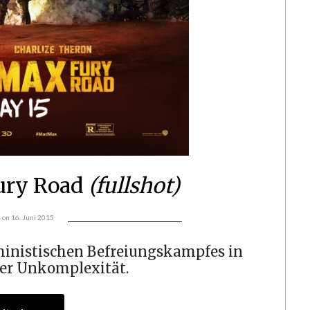
ury Road
(fullshot)
d on
16. Juni 2015
ministischen Befreiungskampfes in
er Unkomplexität.