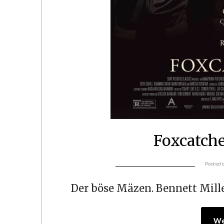
Foxcatch
Posted 
Der böse Mäzen. Bennett Mille
We