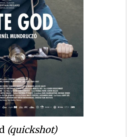
od
(quickshot)