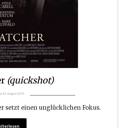
er
(quickshot)
on
23. August 2015
r setzt einen unglücklichen Fokus.
iterlesen