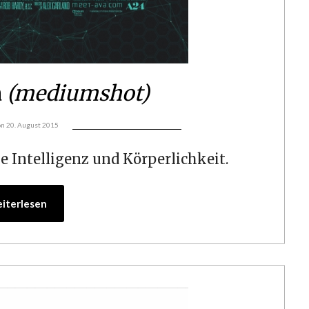
a
(mediumshot)
on
20. August 2015
e Intelligenz und Körperlichkeit.
iterlesen