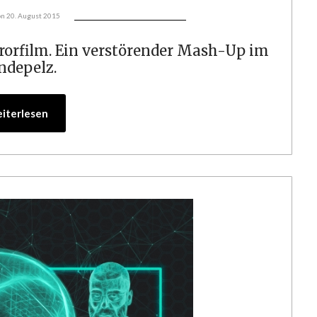
on
20. August 2015
rorfilm. Ein verstörender Mash-Up im
ndepelz.
iterlesen