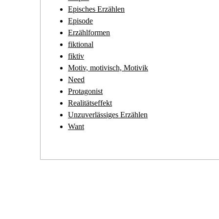
Episches Erzählen
Episode
Erzählformen
fiktional
fiktiv
Motiv, motivisch, Motivik
Need
Protagonist
Realitätseffekt
Unzuverlässiges Erzählen
Want