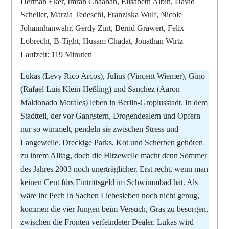
Derman Eker, Imran Chaaban, Elisabeth Albin, David
Scheller, Marzia Tedeschi, Franziska Wulf, Nicole
Johannhanwahr, Gerdy Zint, Bernd Grawert, Felix
Lobrecht, B-Tight, Husam Chadat, Jonathan Wirtz
Laufzeit: 119 Minuten
Lukas (Levy Rico Arcos), Julius (Vincent Wiemer), Gino
(Rafael Luis Klein-Heßling) und Sanchez (Aaron
Maldonado Morales) leben in Berlin-Gropiusstadt. In dem
Stadtteil, der vor Gangstern, Drogendealern und Opfern
nur so wimmelt, pendeln sie zwischen Stress und
Langeweile. Dreckige Parks, Kot und Scherben gehören
zu ihrem Alltag, doch die Hitzewelle macht denn Sommer
des Jahres 2003 noch unerträglicher. Erst recht, wenn man
keinen Cent fürs Eintrittsgeld im Schwimmbad hat. Als
wäre ihr Pech in Sachen Liebesleben noch nicht genug,
kommen die vier Jungen beim Versuch, Gras zu besorgen,
zwischen die Fronten verfeindeter Dealer. Lukas wird