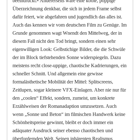
beeindruckt.
Andererseits wäre eine koole, poppige
Überzeichnung denkbar, die sich in jedem Frame selbst
dafür feiert, wie abgefahren und jugendlich das alles ist.
Auch das kennen wir vom deutschen Film zu Genüge. Im
Grunde genommen wagt Wnendt den Mittelweg, der in
diesem Fall nicht den Tod bringt, sondern einen sehr
eigenwilligen Look: Gelbstichige Bilder, die die Schwüle
der im Block tiefstehenden Sonne widerspiegeln. Dazu
meistens recht close-uppige, chaotische Kadrierungen, ein
schneller Schnitt. Und allgemein eine gewisse
formalästhetische Mobilität der Mittel: Splitscreens,
Zeitlupen, sogar kleinere VFX-Einlagen. Aber nie nur für
den „coolen“ Effekt, sondern, zumeist, um konkrete
Erzählweisen der Romanadaption umzusetzen. Auch
wenn „Sonne und Beton“ im filmischen Handwerk keine
Schönheitspreise gewinnt, bleibt er doch immer ein
adäquater Ausdruck seiner ebenso chaotischen und
überfordernden Welt. Seinen inhärenten Realismus