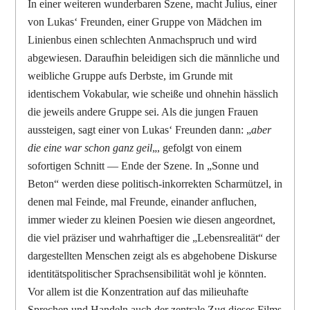
In einer weiteren wunderbaren Szene, macht Julius, einer
von Lukas‘ Freunden, einer Gruppe von Mädchen im
Linienbus einen schlechten Anmachspruch und wird
abgewiesen. Daraufhin beleidigen sich die männliche und
weibliche Gruppe aufs Derbste, im Grunde mit
identischem Vokabular, wie scheiße und ohnehin hässlich
die jeweils andere Gruppe sei. Als die jungen Frauen
aussteigen, sagt einer von Lukas‘ Freunden dann: „
aber
die eine war schon ganz geil
„, gefolgt von einem
sofortigen Schnitt — Ende der Szene. In „Sonne und
Beton“ werden diese politisch-inkorrekten Scharmützel, in
denen mal Feinde, mal Freunde, einander anfluchen,
immer wieder zu kleinen Poesien wie diesen angeordnet,
die viel präziser und wahrhaftiger die „Lebensrealität“ der
dargestellten Menschen zeigt als es abgehobene Diskurse
identitätspolitischer Sprachsensibilität wohl je könnten.
Vor allem ist die Konzentration auf das milieuhafte
Sprechen und Handeln auch der zentrale Zug dieses Films