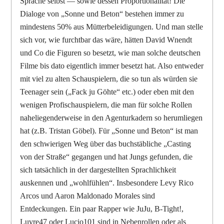
Sprache selbst — sowie dessen Proportionalität! Die
Dialoge von „Sonne und Beton“ bestehen immer zu
mindestens 50% aus Mütterbeleidigungen. Und man stelle
sich vor, wie furchtbar das wäre, hätten David Wnendt
und Co die Figuren so besetzt, wie man solche deutschen
Filme bis dato eigentlich immer besetzt hat. Also entweder
mit viel zu alten Schauspielern, die so tun als würden sie
Teenager sein („
Fack ju Göhte
“ etc.) oder eben mit den
wenigen Profischauspielern, die man für solche Rollen
naheliegenderweise in den Agenturkadern so herumliegen
hat (z.B. Tristan Göbel). Für „Sonne und Beton“ ist man
den schwierigen Weg über das buchstäbliche „Casting
von der Straße“ gegangen und hat Jungs gefunden, die
sich tatsächlich in der dargestellten Sprachlichkeit
auskennen und „wohlfühlen“. Insbesondere Levy Rico
Arcos und Aaron Maldonado Morales sind
Entdeckungen. Ein paar Rapper wie JuJu, B-Tight!,
Luvre47 oder Lucio101 sind in Nebenrollen oder als