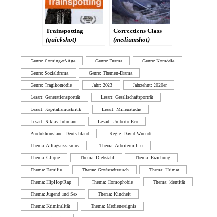
Trainspotting
Corrections Class
(quickshot)
(mediumshot)
Genre: Coming-of-Age
Genre: Drama
Genre: Komödie
Genre: Sozialdrama
Genre: Themen-Drama
Genre: Tragikomödie
Jahr: 2023
Jahrzehnt: 2020er
Lesart: Generationsporträt
Lesart: Gesellschaftsporträt
Lesart: Kapitalismuskritik
Lesart: Milieustudie
Lesart: Niklas Luhmann
Lesart: Umberto Eco
Produktionsland: Deutschland
Regie: David Wnendt
Thema: Alltagsrassismus
Thema: Arbeitermilieu
Thema: Clique
Thema: Diebstahl
Thema: Erziehung
Thema: Familie
Thema: Großstadtrausch
Thema: Heimat
Thema: HipHop/Rap
Thema: Homophobie
Thema: Identität
Thema: Jugend und Sex
Thema: Kindheit
Thema: Kriminalität
Thema: Medienereignis