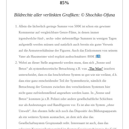
85%
Bildrechte aller verlinkten Grafiken: © Shochiko Ofuna
Allein die lächerlich geringe Summe von 500€ ist schon ein gewisser
Kommentar auf vergleichbare Genre-Filme, in denen immer
irgendwelche fünf-, sechs- oder siebenstellige Summen in wenigen Tagen
aufgestellt werden müssen und natürlich auch bereits ein guter Verweis
auf die Armutsverhältnisse der Figuren. Auch das Einkommen von seinem
Vater als Hausmeister wird explizit ausbuchstabiert: 800€
[
]
Wobei an dieser Stelle angemerkt werden muss, dass sich „Sonne und
Beton“ als systemtheoretische Betrachtung z.B. von
„The Wire“
insofern
unterscheidet, dass es das beschriebene System so gut wie nie verlässt, d.h.
dass eine ganz entscheidender Teil der Systemtheorie, nämlich die
Betrachtung der Grenzen zwischen den verschiedenen Systemen hier
nicht ganz zufriedenstellend angesehen werden kann. In „Sonne und
Beton“ kommen ja z.B. Polizei oder andere gesellschaftliche Schichten
nur als Andeutungen und Randfiguren vor. Es ist also ein System „ohne
Umwelt“. Am ehesten ließe sich noch das Dispositiv des Bildungsapparats
als ein weiteres System ausmachen, an dem sich also das
Gesellschaftssystem Gropiusstadt reibt. Interessant ist auch, dass das
relevante Kommunikationsmittel im System Gropiusstadt immer das Geld