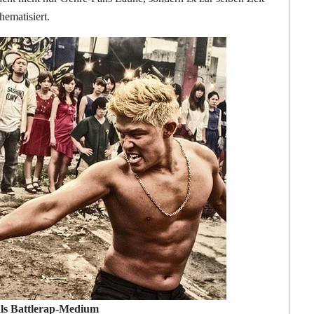
hematisiert.
als Battlerap-Medium