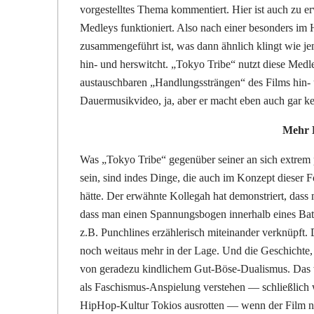
vorgestelltes Thema kommentiert. Hier ist auch zu e
Medleys funktioniert. Also nach einer besonders im
zusammengeführt ist, was dann ähnlich klingt wie 
hin- und herswitcht. „Tokyo Tribe“ nutzt diese Medle
austauschbaren „Handlungssträngen“ des Films hin- 
Dauermusikvideo, ja, aber er macht eben auch gar ke
Mehr K
Was „Tokyo Tribe“ gegenüber seiner an sich extrem p
sein, sind indes Dinge, die auch im Konzept dieser
hätte. Der erwähnte Kollegah hat demonstriert, dass 
dass man einen Spannungsbogen innerhalb eines Bat
z.B. Punchlines erzählerisch miteinander verknüpft.
noch weitaus mehr in der Lage. Und die Geschichte, d
von geradezu kindlichem Gut-Böse-Dualismus. Das wä
als Faschismus-Anspielung verstehen — schließlich w
HipHop-Kultur Tokios ausrotten — wenn der Film ni