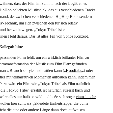
rwähnen, dass der Film im Schnitt nach der Logik eines
 HipHop beliebten Musikstück, das aus verschiedenen Tracks
jemand, der zwischen verschiedenen HipHop-Radiosendern
y-Technik, um sich zwischen den für sich relativ
und her zu bewegen. „Tokyo Tribe“ ist ein
inen Hehl daraus. Das ist alles Teil von Sonos Konzept.
ollegah bitte
assenden Form fehlt, um ein wirklich brillanter Film zu
 Formtransformation der Musik zum Film Platz gefunden
man z.B. auch storytellend battlen kann („
Hoodtales
„) oder
tles mit teilnarrativen Momenten aufbauen kann, indem man
 Dazu wäre ein Film wie „Tokyo Tribe“ als Film natürlich
ie „Tokyo Tribe“ erzählt, ist natürlich äußerst flach und
re alles nur halb so wild und ließe sich sogar
einmal mehr
ollen hier schwarz-gekleidete Einheitsrapper die bunte
cht die eine oder andere Länge dann doch aufweisen