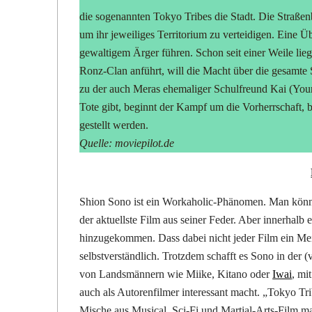
die sogenannten Tokyo Tribes die Stadt. Die Straße
um ihr jeweiliges Territorium zu verteidigen. Eine 
gewaltigem Ärger führen. Schon seit einer Weile lieg
Ronz-Clan anführt, will die Macht über die gesamte 
zu der auch Meras ehemaliger Schulfreund Kai (Young 
Tote gibt, beginnt der Kampf um die Vorherrschaft, b
gestellt werden.
Quelle: moviepilot.de
Shion Sono ist ein Workaholic-Phänomen. Man könnt
der aktuellste Film aus seiner Feder. Aber innerhalb e
hinzugekommen. Dass dabei nicht jeder Film ein Me
selbstverständlich. Trotzdem schafft es Sono in der 
von Landsmännern wie Miike, Kitano oder
Iwai
, mi
auch als Autorenfilmer interessant macht. „Tokyo T
Mische aus Musical, Sci-Fi und Martial-Arts-Film ma