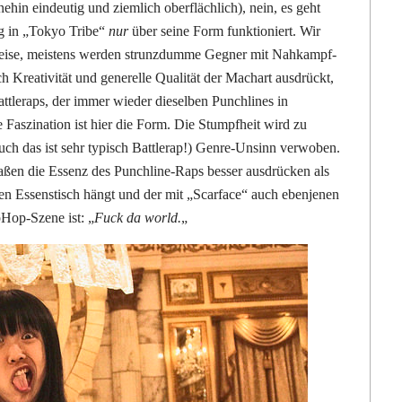
ehin eindeutig und ziemlich oberflächlich), nein, es geht
ng in „Tokyo Tribe“
nur
über seine Form funktioniert. Wir
 Weise, meistens werden strunzdumme Gegner mit Nahkampf-
rch Kreativität und generelle Qualität der Machart ausdrückt,
attleraps, der immer wieder dieselben Punchlines in
 Faszination ist hier die Form. Die Stumpfheit wird zu
ch das ist sehr typisch Battlerap!) Genre-Unsinn verwoben.
ßen die Essenz des Punchline-Raps besser ausdrücken als
en Essenstisch hängt und der mit „Scarface“ auch ebenjenen
pHop-Szene ist: „
Fuck da world.
„