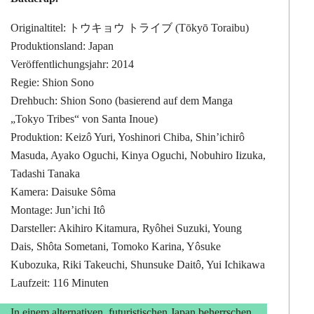
Originaltitel: トウキョウ トライブ (Tōkyō Toraibu)
Produktionsland: Japan
Veröffentlichungsjahr: 2014
Regie: Shion Sono
Drehbuch: Shion Sono (basierend auf dem Manga
„Tokyo Tribes“ von Santa Inoue)
Produktion: Keizô Yuri, Yoshinori Chiba, Shin’ichirô
Masuda, Ayako Oguchi, Kinya Oguchi, Nobuhiro Iizuka,
Tadashi Tanaka
Kamera: Daisuke Sôma
Montage: Jun’ichi Itô
Darsteller: Akihiro Kitamura, Ryôhei Suzuki, Young
Dais, Shôta Sometani, Tomoko Karina, Yôsuke
Kubozuka, Riki Takeuchi, Shunsuke Daitô, Yui Ichikawa
Laufzeit: 116 Minuten
In einem alternativen, futuristischen Japan beherrschen