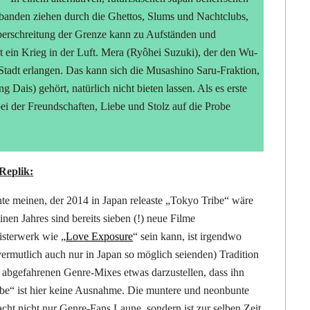
nbanden ziehen durch die Ghettos, Slums und Nachtclubs,
Überschreitung der Grenze kann zu Aufständen und
t ein Krieg in der Luft. Mera (Ryôhei Suzuki), der den Wu-
Stadt erlangen. Das kann sich die Musashino Saru-Fraktion,
Dais) gehört, natürlich nicht bieten lassen. Als es erste
ei der Freundschaften, Liebe und Stolz auf die Probe
Replik:
e meinen, der 2014 in Japan releaste „Tokyo Tribe“ wäre
inen Jahres sind bereits sieben (!) neue Filme
isterwerk wie „
Love Exposure
“ sein kann, ist irgendwo
(vermutlich auch nur in Japan so möglich seienden) Tradition
t abgefahrenen Genre-Mixes etwas darzustellen, dass ihn
ribe“ ist hier keine Ausnahme. Die muntere und neonbunte
cht nicht nur Genre-Fans Laune, sondern ist zur selben Zeit