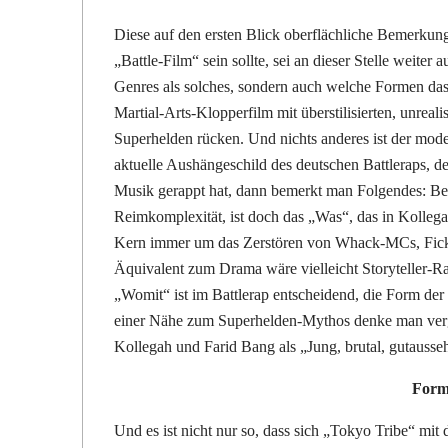
Diese auf den ersten Blick oberflächliche Bemerkung
„Battle-Film“ sein sollte, sei an dieser Stelle weiter
Genres als solches, sondern auch welche Formen das G
Martial-Arts-Klopperfilm mit überstilisierten, unreal
Superhelden rücken. Und nichts anderes ist der mode
aktuelle Aushängeschild des deutschen Battleraps, de
Musik gerappt hat, dann bemerkt man Folgendes: Bei 
Reimkomplexität, ist doch das „Was“, das in Kollega
Kern immer um das Zerstören von Whack-MCs, Fick
Äquivalent zum Drama wäre vielleicht Storyteller-Ra
„Womit“ ist im Battlerap entscheidend, die Form de
einer Nähe zum Superhelden-Mythos denke man vergle
Kollegah und Farid Bang als „Jung, brutal, gutauss
Form
Und es ist nicht nur so, dass sich „Tokyo Tribe“ mi