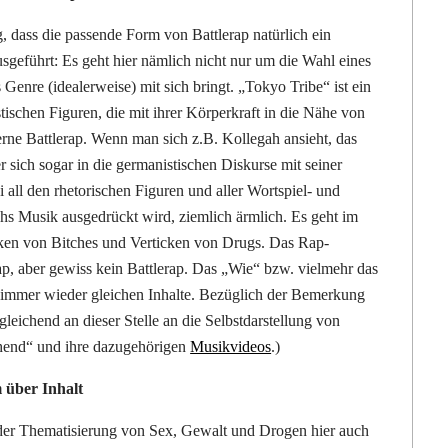
, dass die passende Form von Battlerap natürlich ein
 ausgeführt: Es geht hier nämlich nicht nur um die Wahl eines
enre (idealerweise) mit sich bringt. „Tokyo Tribe“ ist ein
istischen Figuren, die mit ihrer Körperkraft in die Nähe von
rne Battlerap. Wenn man sich z.B. Kollegah ansieht, das
r sich sogar in die germanistischen Diskurse mit seiner
all den rhetorischen Figuren und aller Wortspiel- und
hs Musik ausgedrückt wird, ziemlich ärmlich. Es geht im
en von Bitches und Verticken von Drugs. Das Rap-
p, aber gewiss kein Battlerap. Das „Wie“ bzw. vielmehr das
r immer wieder gleichen Inhalte. Bezüglich der Bemerkung
ichend an dieser Stelle an die Selbstdarstellung von
ehend“ und ihre dazugehörigen
Musikvideos
.)
 über Inhalt
t der Thematisierung von Sex, Gewalt und Drogen hier auch